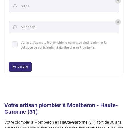
Sujet

Message

J'ai lu et j'accepte les
conditions générales d'utilisation
et la
politique de confidentialité
du site
Lherm Plomberie
.
Envoyer
Votre artisan plombier à Montberon - Haute-
Garonne (31)
Votre plombier à Montberon en Haute-Garonne (31), fort de 30 ans