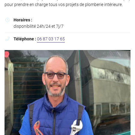
l'adresse email indiqué ci-dessus. Vous pouvez vous désinscrire à tout moment en
pour prendre en charge tous vos projets de plomberie intérieure.
utilisant
le formulaire de désinscription
.
Inscription
Horaires :

disponibilité 24h/24 et 7j/7
Téléphone :
06 87 03 17 65
