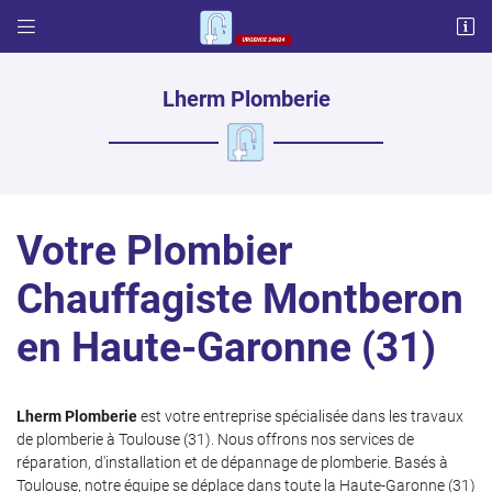


57 chemin français
31600 LHERM
06 87 03 17 65
Lherm Plomberie
Votre Plombier
Chauffagiste Montberon
en Haute-Garonne (31)
Adresse email de réception

Code Captcha

Lherm Plomberie
est votre entreprise spécialisée dans les travaux
de plomberie à Toulouse (31). Nous offrons nos services de
Rafraîchir le captcha

réparation, d'installation et de dépannage de plomberie. Basés à
Toulouse, notre équipe se déplace dans toute la Haute-Garonne (31)
En cochant cette case, vous consentez à recevoir nos propositions commerciales à