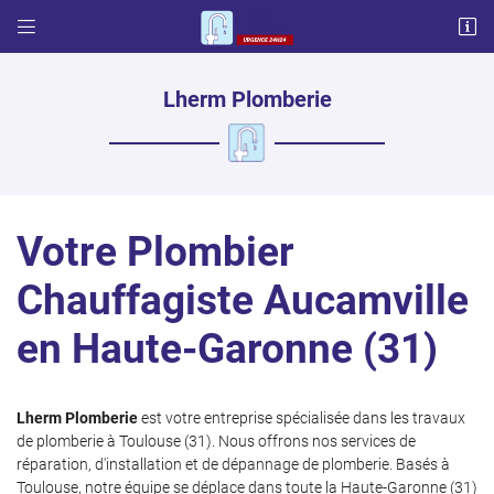


57 chemin français
31600 LHERM
06 87 03 17 65
Lherm Plomberie
Votre Plombier
Chauffagiste Aucamville
en Haute-Garonne (31)
Adresse email de réception

Code Captcha

Lherm Plomberie
est votre entreprise spécialisée dans les travaux
de plomberie à Toulouse (31). Nous offrons nos services de
Rafraîchir le captcha

réparation, d'installation et de dépannage de plomberie. Basés à
Toulouse, notre équipe se déplace dans toute la Haute-Garonne (31)
En cochant cette case, vous consentez à recevoir nos propositions commerciales à