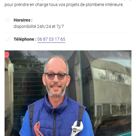
l'adresse email indiqué ci-dessus. Vous pouvez vous désinscrire à tout moment en
pour prendre en charge tous vos projets de plomberie intérieure.
utilisant
le formulaire de désinscription
.
Inscription
Horaires :

disponibilité 24h/24 et 7j/7
Téléphone :
06 87 03 17 65
