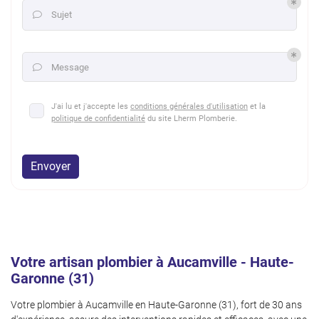
Sujet

Message

J'ai lu et j'accepte les
conditions générales d'utilisation
et la
politique de confidentialité
du site
Lherm Plomberie
.
Envoyer
Votre artisan plombier à Aucamville - Haute-
Garonne (31)
Votre plombier à Aucamville en Haute-Garonne (31), fort de 30 ans