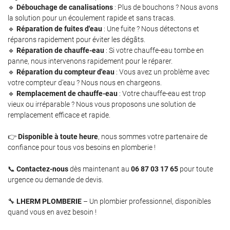
l'adresse email indiqué ci-dessus. Vous pouvez vous désinscrire à tout moment en
🔹
Débouchage de canalisations
: Plus de bouchons ? Nous avons
utilisant
le formulaire de désinscription
.
la solution pour un écoulement rapide et sans tracas.
🔹
Réparation de fuites d'eau
: Une fuite ? Nous détectons et
Inscription
réparons rapidement pour éviter les dégâts.
🔹
Réparation de chauffe-eau
: Si votre chauffe-eau tombe en
panne, nous intervenons rapidement pour le réparer.
🔹
Réparation du compteur d'eau
: Vous avez un problème avec
votre compteur d'eau ? Nous nous en chargeons.
🔹
Remplacement de chauffe-eau
: Votre chauffe-eau est trop
vieux ou irréparable ? Nous vous proposons une solution de
remplacement efficace et rapide.
👉
Disponible à toute heure
, nous sommes votre partenaire de
confiance pour tous vos besoins en plomberie !
📞
Contactez-nous
dès maintenant au
06 87 03 17 65
pour toute
urgence ou demande de devis.
🔧
LHERM PLOMBERIE
– Un plombier professionnel, disponibles
quand vous en avez besoin !