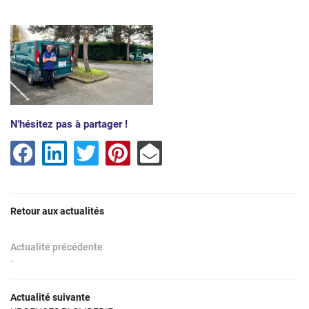
Une questio
N'hésitez pas à partager !
Accueil
06 87 03 17 6
Services
Avis
Actualités
Retour aux actualités
Contact
Restez infor
Actualité précédente
-
Inscription News
Actualité suivante