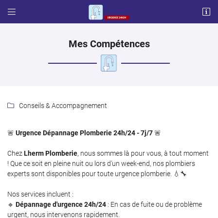


57 chemin français
31600 LHERM
06 87 03 17 65
Mes Compétences
Conseils & Accompagnement

🚨
Urgence Dépannage Plomberie 24h/24 - 7j/7
🚨
Adresse email de réception

Chez
Lherm Plomberie
, nous sommes là pour vous, à tout moment
! Que ce soit en pleine nuit ou lors d'un week-end, nos plombiers
experts sont disponibles pour toute urgence plomberie. 💧🔧
Code Captcha

Nos services incluent :
Rafraîchir le captcha

🔹
Dépannage d'urgence 24h/24
: En cas de fuite ou de problème
urgent, nous intervenons rapidement.
En cochant cette case, vous consentez à recevoir nos propositions commerciales à