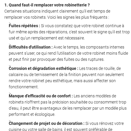
l'adresse email indiqué ci-dessus. Vous pouvez vous désinscrire à tout moment en
1. Quand faut-il remplacer votre robinetterie ?
utilisant
le formulaire de désinscription
.
Certaines situations indiquent clairement qu'il est temps de
remplacer vos robinets. Voici les signes les plus fréquents :
Inscription
Fuites répétées :
Si vous constatez que votre robinet continue à
fuir même après des réparations, c'est souvent le signe qu'il est trop
usé et qu'un remplacement est nécessaire.
Difficultés d'utilisation :
Avec le temps, les composants internes
peuvent s’user, ce qui rend l’utilisation de votre robinet moins fluide
et peut finir par provoquer des fuites ou des ruptures.
Corrosion et dégradation esthétique :
Les traces de rouille, de
calcaire ou de ternissement de la finition peuvent non seulement
rendre votre robinet peu esthétique, mais aussi affecter son
fonctionnement.
Manque d’efficacité ou de confort :
Les anciens modèles de
robinets n'offrent pas la précision souhaitée ou consomment trop
d'eau, il peut être avantageux de les remplacer par un modèle plus
performant et écologique.
Changement de projet ou de décoration :
Si vous rénovez votre
cuisine ou votre salle de bains, il est souvent préférable de