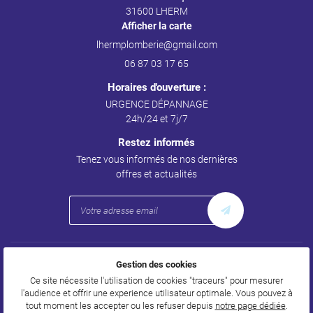
31600 LHERM
Afficher la carte
06 87 03 17 65
Horaires d'ouverture :
URGENCE DÉPANNAGE
24h/24 et 7j/7
Restez informés
Tenez vous informés de nos dernières
offres et actualités
Mentions Légales
Gestion des cookies
Conditions générales d'utilisation
Politique de confidentialité
Ce site nécessite l'utilisation de cookies "traceurs" pour mesurer
Gestion des cookies
l'audience et offrir une experience utilisateur optimale. Vous pouvez à
Sitemap
tout moment les accepter ou les refuser depuis
notre page dédiée
.