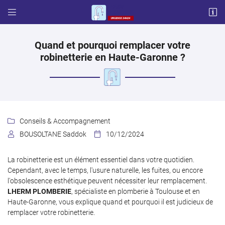


57 chemin français
31600 LHERM
06 87 03 17 65
Quand et pourquoi remplacer votre
robinetterie en Haute-Garonne ?
Conseils & Accompagnement

BOUSOLTANE Saddok
10/12/2024


Adresse email de réception

La robinetterie est un élément essentiel dans votre quotidien.
Cependant, avec le temps, l'usure naturelle, les fuites, ou encore
l'obsolescence esthétique peuvent nécessiter leur remplacement.
Code Captcha

LHERM PLOMBERIE
, spécialiste en plomberie à Toulouse et en
Haute-Garonne, vous explique quand et pourquoi il est judicieux de
Rafraîchir le captcha

remplacer votre robinetterie.
En cochant cette case, vous consentez à recevoir nos propositions commerciales à