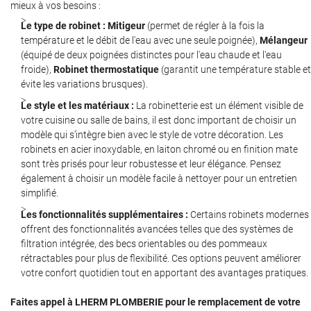
mieux à vos besoins :
Le type de robinet : Mitigeur
(permet de régler à la fois la
température et le débit de l'eau avec une seule poignée),
Mélangeur
(équipé de deux poignées distinctes pour l'eau chaude et l'eau
froide),
Robinet thermostatique
(garantit une température stable et
évite les variations brusques).
Une questio
Le style et les matériaux :
La robinetterie est un élément visible de
votre cuisine ou salle de bains, il est donc important de choisir un
modèle qui s’intègre bien avec le style de votre décoration. Les
Accueil
06 87 03 17 6
robinets en acier inoxydable, en laiton chromé ou en finition mate
Services
sont très prisés pour leur robustesse et leur élégance. Pensez
également à choisir un modèle facile à nettoyer pour un entretien
Avis
simplifié.
Les fonctionnalités supplémentaires :
Certains robinets modernes
Actualités
offrent des fonctionnalités avancées telles que des systèmes de
filtration intégrée, des becs orientables ou des pommeaux
Contact
Restez infor
rétractables pour plus de flexibilité. Ces options peuvent améliorer
votre confort quotidien tout en apportant des avantages pratiques.
Inscription News
Faites appel à LHERM PLOMBERIE pour le remplacement de votre