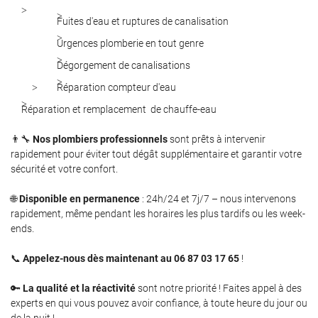
l'adresse email indiqué ci-dessus. Vous pouvez vous désinscrire à tout moment en
utilisant
le formulaire de désinscription
.
Fuites d'eau et ruptures de canalisation
Urgences plomberie en tout genre
Inscription
Dégorgement de canalisations
Réparation compteur d'eau
Réparation et remplacement de chauffe-eau
👨‍🔧
Nos plombiers professionnels
sont prêts à intervenir
rapidement pour éviter tout dégât supplémentaire et garantir votre
sécurité et votre confort.
🌐
Disponible en permanence
: 24h/24 et 7j/7 – nous intervenons
rapidement, même pendant les horaires les plus tardifs ou les week-
ends.
📞
Appelez-nous dès maintenant au 06 87 03 17 65
!
🔑
La qualité et la réactivité
sont notre priorité ! Faites appel à des
experts en qui vous pouvez avoir confiance, à toute heure du jour ou