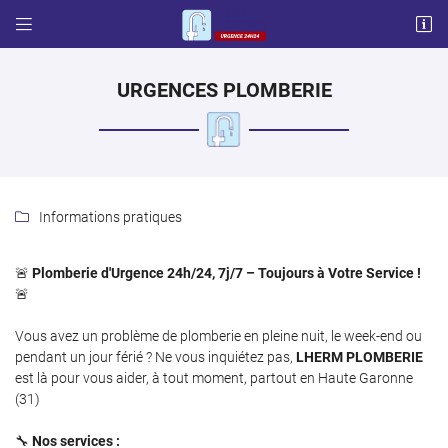


57 chemin français
31600 LHERM
06 87 03 17 65
URGENCES PLOMBERIE
Informations pratiques

🚨
Plomberie d'Urgence 24h/24, 7j/7 – Toujours à Votre Service !
🚨
Adresse email de réception

Vous avez un problème de plomberie en pleine nuit, le week-end ou
pendant un jour férié ? Ne vous inquiétez pas,
LHERM PLOMBERIE
Code Captcha

est là pour vous aider, à tout moment, partout en Haute Garonne
(31)
Rafraîchir le captcha

🔧
Nos services :
En cochant cette case, vous consentez à recevoir nos propositions commerciales à