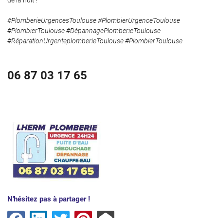
de la nuit !
#PlomberieUrgencesToulouse #PlombierUrgenceToulouse
#PlombierToulouse #DépannagePlomberieToulouse
#RéparationUrgenteplomberieToulouse #PlombierToulouse
06 87 03 17 65
Une questio
Accueil
06 87 03 17 6
Services
Avis
N'hésitez pas à partager !
Actualités